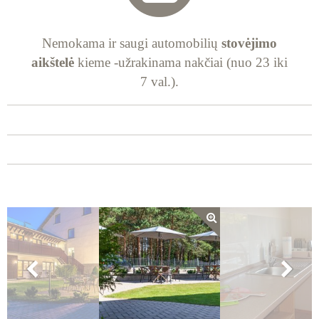
Nemokama ir saugi automobilių
stovėjimo
aikštelė
kieme -užrakinama nakčiai (nuo 23 iki
7 val.).